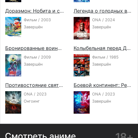
Дораэмон: Нобита и странный ветряной наездник
Легенда о голодных волках: Путь одинокого волка
Фильм / 2003
ONA / 2024
Завершён
Завершён
Бронированные воины Вотомы: Файлы Пэйлсэна. Фильм
Колыбельная перед Долгим Сном
Фильм / 2009
Фильм / 1985
Завершён
Завершён
Противостояние святого
Боевой континент: Режиссёрская версия
ONA / 2023
ONA / 2023
Онгоинг
Завершён
18+
Смотреть аниме