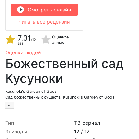
Смотреть онлайн
Читать все рецензии
7.31
Оцените
/10
аниме
328
Оценки людей
Божественный сад
Кусуноки
Kusunoki's Garden of Gods
Сад божественных существ, Kusunoki's Garden of Gods
神の庭付き楠木邸
···
Тип
ТВ-сериал
Эпизоды
12 /
12