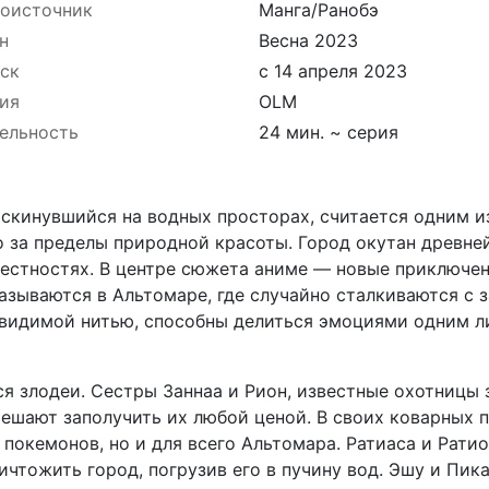
оисточник
Манга/Ранобэ
н
Весна 2023
ск
с 14 апреля 2023
ия
OLM
ельность
24 мин. ~ серия
скинувшийся на водных просторах, считается одним и
о за пределы природной красоты. Город окутан древне
рестностях. В центре сюжета аниме — новые приключен
оказываются в Альтомаре, где случайно сталкиваются с
евидимой нитью, способны делиться эмоциями одним ли
тся злодеи. Сестры Заннаа и Рион, известные охотницы
ешают заполучить их любой ценой. В своих коварных п
я покемонов, но и для всего Альтомара. Ратиаса и Рати
ничтожить город, погрузив его в пучину вод. Эшу и Пик