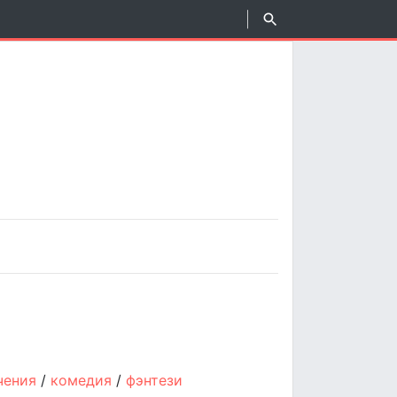
чения
/
комедия
/
фэнтези