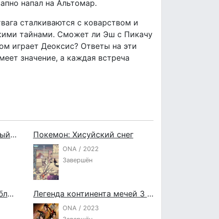
апно напал на Альтомар.
вага сталкиваются с коварством и
кими тайнами. Сможет ли Эш с Пикачу
том играет Деоксис? Ответы на эти
меет значение, а каждая встреча
Покемон: Аркеус, названный богом
Покемон: Хисуйский снег
ONA / 2022
Завершён
Любовь неделима между близнецами
Легенда континента мечей 3 сезон
ONA / 2023