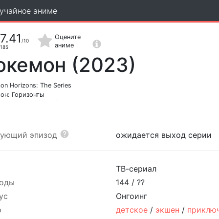
учайное аниме
7.41
Оцените
/10
аниме
185
окемон (2023)
n Horizons: The Series
он: Горизонты
トモンスター(2023)
дующий эпизод
ожидается выход серии
ТВ-сериал
оды
144 /
??
ус
Онгоинг
р
детское
/
экшен
/
приклю