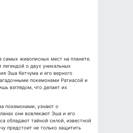
з самых живописных мест на планете.
й легендой о двух уникальных
ия Эша Кетчума и его верного
 загадочными покемонами Ратиасой и
шь взглядом, что делает их
 за покемонами, узнают о
ланах они вовлекают Эша и его
оса обладают тайной силой, известной
ачу предстоит не только защитить