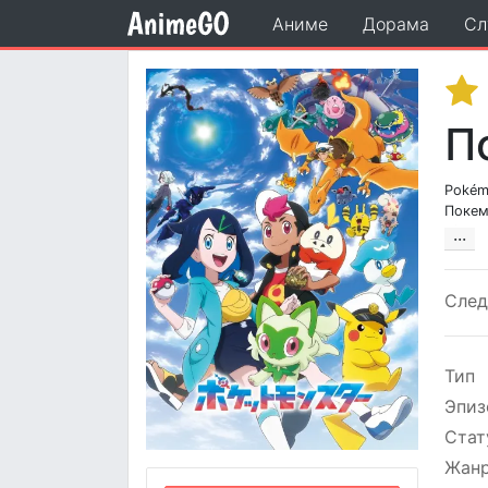
Аниме
Дорама
Сл
П
Pokémo
Покем
ポケッ
···
Сле
Тип
Эпиз
Стат
Жан