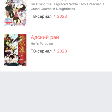
I'm Giving the Disgraced Noble Lady I Rescued a
Crash Course in Naughtiness
ТВ-сериал
/
2023
Адский рай
Hell's Paradise
ТВ-сериал
/
2023
Восставший против Неба
Against the Gods (2023)
ONA
/